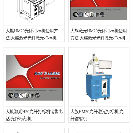
大族HM20光纤打标机使用方
大族激光HM20光纤打标机使用
法|大族激光光纤激光打标机
方法|大族激光光纤激光打标机
大族激光H20光纤打标机销售电
大族HM20光纤激光打标机|光
话|光纤标刻机
纤镭射机