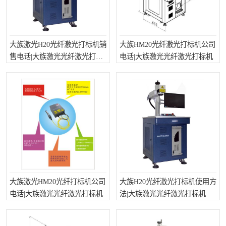
大族激光H20光纤激光打标机销
大族HM20光纤激光打标机公司
售电话|大族激光光纤激光打标
电话|大族激光光纤激光打标机
机
大族激光HM20光纤打标机公司
大族H20光纤激光打标机使用方
电话|大族激光光纤激光打标机
法|大族激光光纤激光打标机