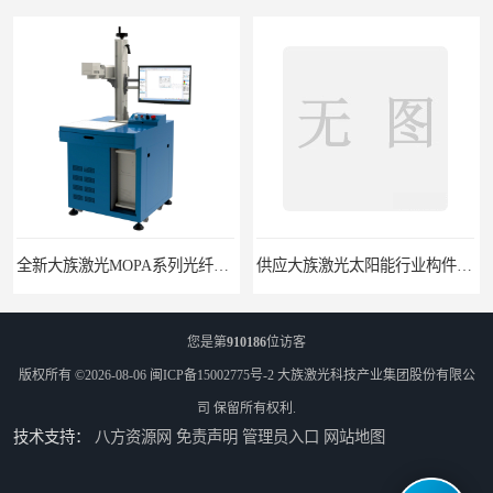
全新大族激光MOPA系列光纤打标机CN-20W
供应大族激光太阳能行业构件激光切割机S035-5
您是第
910186
位访客
版权所有 ©2026-08-06
闽ICP备15002775号-2
大族激光科技产业集团股份有限公
司
保留所有权利.
技术支持：
八方资源网
免责声明
管理员入口
网站地图