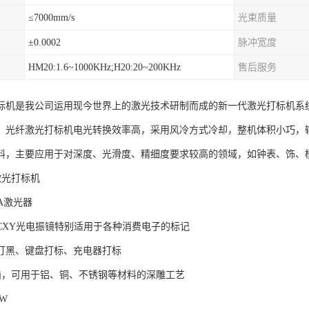
≤7000mm/s
光束质量
±0.0002
脉冲宽度
HM20:1.6~1000KHz;H20:20~200KHz
售后服务
标机是我公司运用现今世界上的激光技术研制而成的新一代激光打标机系
。光纤激光打标机电光转换效率高，采用风冷方式冷却，整机体积小巧，
料，主要应用于对深度、光滑度、精细度要求较高的领域，如钟表、饰、
激光打标机
A激光器
CXY光电振镜特别适用于各种消费电子的标记
打黑、键盘打标、充电器打标
mj，可用于铝、铜、不锈钢等材料的深雕工艺
0W