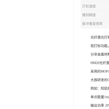
打标速度
雕刻精度
脉冲重复频率
光纤激光打
现打标功能
分非金属材
HM20光纤
采用的MOP
大族研发的
例如：阳铝
单点能量1
输出功率 2