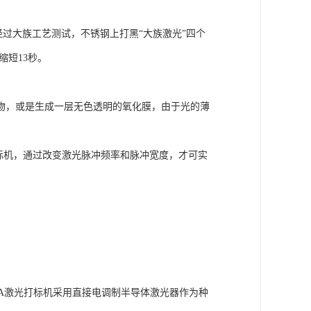
经过大族工艺测试，不锈钢上打黑“大族激光”四个
缩短13秒。
物，或是生成一层无色透明的氧化膜，由于光的薄
标机，通过改变激光脉冲频率和脉冲宽度，才可实
PA激光打标机采用直接电调制半导体激光器作为种