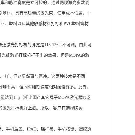
冲频率和脉冲宽度是立可控的，通过两项激光参数调
刻基材。具有高质量的激光束，使用成本低廉，十
业、塑料以及其他敏感材料打标和PVC塑料管材
。普通激光打标机的脉宽是118-126ns不可调，由此可
通光纤激光打标机打不出的效果，但是MOPA的激
机一样，但这显然事与愿违。这两种技术是不同
分辨率高，但同时雕刻速度相对缓慢许多。此外，
达到1mj（相比国产其它牌子MOPA激光器缺乏
的激光打标机好上截。所以，客户在选择购买
、手机后盖、IPAD、铝打黑、手机按键、塑胶透