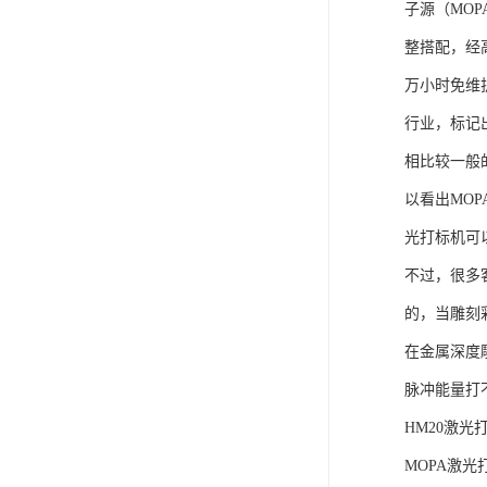
子源（MO
整搭配，经
万小时免维
行业，标记
相比较一般的
以看出MO
光打标机可
不过，很多
的，当雕刻
在金属深度
脉冲能量打
HM20激
MOPA激