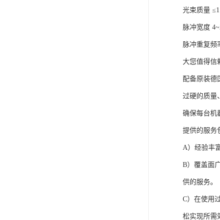
光束质量 ≤1
脉冲宽度 4~2
脉冲重复频率 1
大您值得信
配备原装德国
过硬的质量
确保每台机
提供的服务
A）经验丰
B）覆盖面
供的服务。
C）在使用
松实现所需