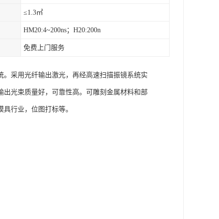
≤1.3㎡
HM20:4~200ns；H20:200n
免费上门服务
统。采用光纤输出激光，再经高速扫描振镜系统实
输出光束质量好，可靠性高。可雕刻金属材料和部
模具行业，位图打标等。