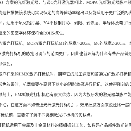
PA）方案的光纤激光器，与调Q光纤激光器相比，MOPA 光纤激光器脉
高速扫描振镜系统可实现恒定的高峰值功率输出以及能适用于更广泛的标
护，适用于氧化铝打黑、304不锈钢打彩、剥阳、剥涂层、半导体及电子行
出来的图案字体环保符合ROHS标准。
激光打标机，MOPA激光打标机M1的脉宽4-200ns，M6的脉宽2-200ns
PA激光打标机的脉宽可调节的范围更广，因此也就理解为什么有些产品普
以做到。
客户在采购HM20激光打标机时，期望它的加工速度和普通光纤激光打标
彩色效果时，机器需要在高频下以小的阴影效果进行标记，这使得雕刻的
雕刻上，HM20激光打标机也有很大优势，因为大族研发的激光器单脉冲能量
不动，在这方面不如普通光纤激光打标机），效果细腻方面来说还比一般
光打标机前，需要先了解不同类别激光打标机的优缺点。
光打标机适用于金属及非金属材料的精细标刻工艺，如数码产品部件激光刻黑