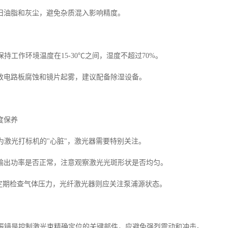
旧油脂和灰尘，避免杂质混入影响精度。
制保持工作环境温度在15-30℃之间，湿度不超过70%。
致电路板腐蚀和镜片起雾，建议配备除湿设备。
度保养
作为激光打标机的"心脏"，激光器需要特别关注。
输出功率是否正常，注意观察激光光斑形状是否均匀。
要定期检查气体压力，光纤激光器则应关注泵浦源状态。
维护振镜是控制激光束精确定位的关键部件，应避免强烈震动和冲击。