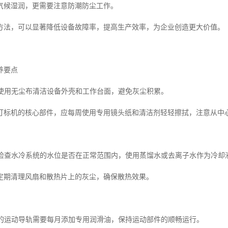
气候湿润，更需要注意防潮防尘工作。
方法，可以显著降低设备故障率，提高生产效率，为企业创造更大价值。
养要点
定期使用无尘布清洁设备外壳和工作台面，避免灰尘积累。
打标机的核心部件，应每周使用专用镜头纸和清洁剂轻轻擦拭，注意从中
护检查水冷系统的水位是否在正常范围内，使用蒸馏水或去离子水作为冷却液
定期清理风扇和散热片上的灰尘，确保散热效果。
设备的运动导轨需要每月添加专用润滑油，保持运动部件的顺畅运行。