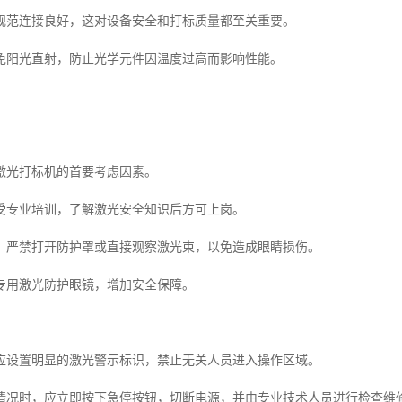
规范连接良好，这对设备安全和打标质量都至关重要。
免阳光直射，防止光学元件因温度过高而影响性能。
激光打标机的首要考虑因素。
受专业培训，了解激光安全知识后方可上岗。
，严禁打开防护罩或直接观察激光束，以免造成眼睛损伤。
专用激光防护眼镜，增加安全保障。
应设置明显的激光警示标识，禁止无关人员进入操作区域。
情况时，应立即按下急停按钮，切断电源，并由专业技术人员进行检查维