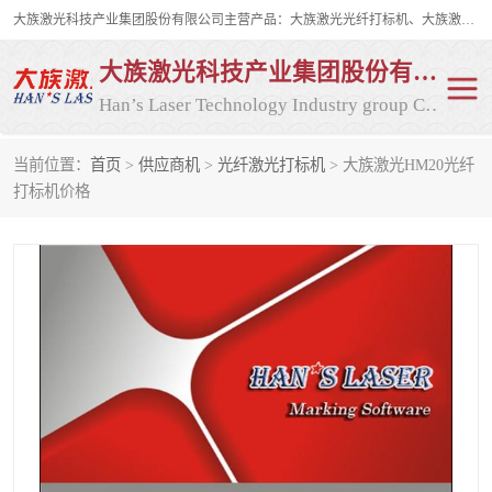
大族激光科技产业集团股份有限公司主营产品：大族激光光纤打标机、大族激光紫外打标机等，大族激光研发实力雄厚，公司拥有数百人的研发队伍，目前具有多项国际发明和国内、计算机软件着作权，多项核心技术处于国际成员之一水平，是世界上仅有的几家拥有"紫外激光"的公司之一。
大族激光科技产业集团股份有限公司
Han’s Laser Technology Industry group Co., Ltd
当前位置：
首页
>
供应商机
>
光纤激光打标机
> 大族激光HM20光纤
激光打标机
紫外激光打标机
打标机价格
光纤激光打标机
CO2打标机
CO2激光打标机
大族激光光纤打标机
大族激光紫外打标机
二氧化碳激光打标机
二氧化碳打标机