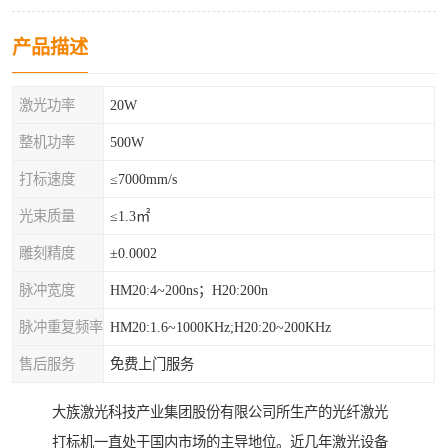
产品描述
激光功率
20W
整机功率
500W
打标速度
≤7000mm/s
光束质量
≤1.3㎡
雕刻精度
±0.0002
脉冲宽度
HM20:4~200ns；H20:200n
脉冲重复频率
HM20:1.6~1000KHz;H20:20~200KHz
售后服务
免费上门服务
大族激光科技产业集团股份有限公司所生产的光纤激光
打标机一直处于国内市场的主导地位。近几年激光设备