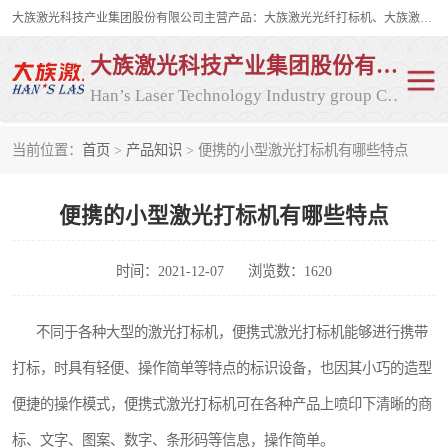
大族激光科技产业集团股份有限公司主营产品：大族激光光纤打标机、大族激光紫外打标机等，大族激光研发实力雄厚，公司拥有数百人的研发队伍，目前具有多项国际发明和国内、计算机软件着作权，多项核心技术处于国际成员之一水平，是世界上仅有的几家拥有"紫外激光"的公司之一。
大族激光科技产业集团股份有限公司
Han’s Laser Technology Industry group Co., Ltd
当前位置：
首页
>
产品知识
> 便携的小型激光打标机有哪些特点
激光打标机
紫外激光打标机
便携的小型激光打标机有哪些特点
光纤激光打标机
CO2打标机
CO2激光打标机
大族激光光纤打标机
时间：2021-12-07
浏览数：1620
大族激光紫外打标机
二氧化碳激光打标机
不同于各种大型的激光打标机，便携式激光打标机能够进行携带
打标，时具有轻便、操作简单等特点的标识设备，也因其小巧的造型
二氧化碳打标机
便捷的操作模式，便携式激光打标机可在各种产品上喷印下清晰的商
标、文字、图案、数字、条形码等信息，操作简单。