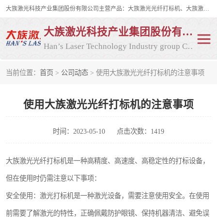
大族激光科技产业集团股份有限公司主营产品：大族激光光纤打标机、大族激光紫外打标机等，大族激光研发实力雄厚，公司拥有数百人的研发队伍，目前具有多项国际发明和国内、计算机软件着作权，多项核心技术处于国际成员之一水平，是世界上仅有的几家拥有"紫外激光"的公司之一。
大族激光科技产业集团股份有限公司
Han’s Laser Technology Industry group Co., Ltd
当前位置：
首页
>
公司动态
> 使用大族激光光纤打标机的注意事项
激光打标机
紫外激光打标机
使用大族激光光纤打标机的注意事项
光纤激光打标机
CO2打标机
CO2激光打标机
大族激光光纤打标机
时间：2023-05-10
点击次数：1419
大族激光紫外打标机
二氧化碳激光打标机
大族激光光纤打标机是一种高精度、高速度、高稳定性的打标设备，
但在使用时仍需注意以下事项：
二氧化碳打标机
安全使用：激光打标机是一种激光设备，需要注意使用安全。在使用
前需要了解激光的特性，正确佩戴防护眼镜、保持机器清洁、避免误