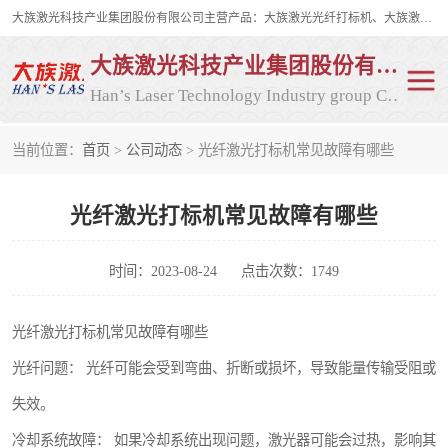
大族激光科技产业集团股份有限公司主营产品：大族激光光纤打标机、大族激光紫外打标机等，大族激光研发实力雄厚，公司拥有数百人的研发队伍，目前具有多项国际发明和国内、计算机软件着作权，多项核心技术处于国际成员之一水平，是世界上仅有的几家拥有"紫外激光"的公司之一。
大族激光科技产业集团股份有限公司
Han’s Laser Technology Industry group Co., Ltd
当前位置：
首页
>
公司动态
> 光纤激光打标机常见故障有哪些
激光打标机
紫外激光打标机
光纤激光打标机常见故障有哪些
光纤激光打标机
CO2打标机
CO2激光打标机
大族激光光纤打标机
时间：2023-08-24
点击次数：1749
大族激光紫外打标机
二氧化碳激光打标机
光纤激光打标机常见故障有哪些
光纤问题： 光纤可能会受到弯曲、折断或损坏，导致能量传输受阻或
二氧化碳打标机
失效。
冷却系统故障： 如果冷却系统出现问题，激光器可能会过热，影响其