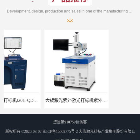
Development, design, production and sales in one of the manufacturing enterprises
D光纤激光打标机
大族激光紫外激光打标机紫外打标机3W紫外机
您是第
910759
位访客
版权所有 ©2026-08-07
闽ICP备15002775号-2
大族激光科技产业集团股份有限公