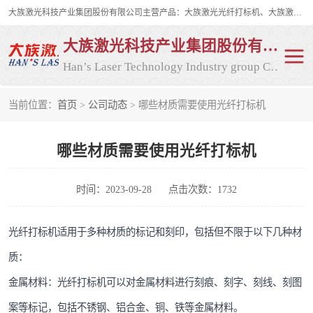
大族激光科技产业集团股份有限公司主营产品：大族激光光纤打标机、大族激光紫外打标机等，大族激光研发实力雄厚，公司拥有数百人的研发队伍，目前具有多项国际发明和国内、计算机软件着作权，多项核心技术处于国际成员之一水平，是世界上仅有的几家拥有"紫外激光"的公司之一。
大族激光科技产业集团股份有限公司
Han’s Laser Technology Industry group Co., Ltd
当前位置：
首页
>
公司动态
> 哪些材质需要使用光纤打标机
激光打标机
紫外激光打标机
哪些材质需要使用光纤打标机
光纤激光打标机
CO2打标机
CO2激光打标机
大族激光光纤打标机
时间：2023-09-28
点击次数：1732
大族激光紫外打标机
二氧化碳激光打标机
光纤打标机适用于多种材质的标记和刻印，包括但不限于以下几种材
质：
二氧化碳打标机
金属材料：光纤打标机可以对金属材料进行刻痕、刻字、刻线、刻图
案等标记，包括不锈钢、铝合金、铜、铁等金属材料。