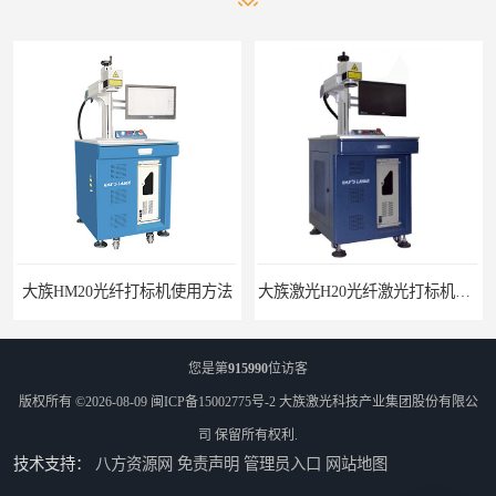
大族HM20光纤打标机使用方法
大族激光H20光纤激光打标机价格
您是第
915990
位访客
版权所有 ©2026-08-09
闽ICP备15002775号-2
大族激光科技产业集团股份有限公
司
保留所有权利.
技术支持：
八方资源网
免责声明
管理员入口
网站地图