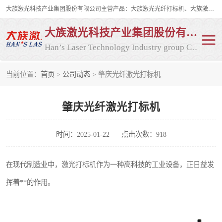
大族激光科技产业集团股份有限公司主营产品：大族激光光纤打标机、大族激光紫外打标机等，大族激光研发实力雄厚，公司拥有数百人的研发队伍，目前具有多项国际发明和国内、计算机软件着作权，多项核心技术处于国际成员之一水平，是世界上仅有的几家拥有"紫外激光"的公司之一。
大族激光科技产业集团股份有限公司
Han’s Laser Technology Industry group Co., Ltd
当前位置：
首页
>
公司动态
> 肇庆光纤激光打标机
激光打标机
紫外激光打标机
肇庆光纤激光打标机
光纤激光打标机
CO2打标机
CO2激光打标机
大族激光光纤打标机
时间：2025-01-22
点击次数：918
大族激光紫外打标机
二氧化碳激光打标机
在现代制造业中，激光打标机作为一种高科技的工业设备，正日益发
挥着**的作用。
二氧化碳打标机