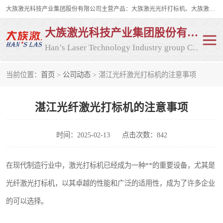
大族激光科技产业集团股份有限公司主营产品：大族激光光纤打标机、大族激光紫外打标机等，大族激光研发实力雄厚，公司拥有数百人的研发队伍，目前具有多项国际发明和国内、计算机软件着作权，多项核心技术处于国际成员之一水平，是世界上仅有的几家拥有"紫外激光"的公司之一。
大族激光科技产业集团股份有限公司
Han’s Laser Technology Industry group Co., Ltd
当前位置：
首页
>
公司动态
> 湛江光纤激光打标机的注意事项
激光打标机
紫外激光打标机
湛江光纤激光打标机的注意事项
光纤激光打标机
CO2打标机
CO2激光打标机
大族激光光纤打标机
时间：2025-02-13
点击次数：842
大族激光紫外打标机
二氧化碳激光打标机
在现代制造行业中，激光打标机已经成为一种**的重要设备，尤其是
光纤激光打标机，以其卓越的性能和广泛的适用性，成为了许多企业
二氧化碳打标机
的可以选择。