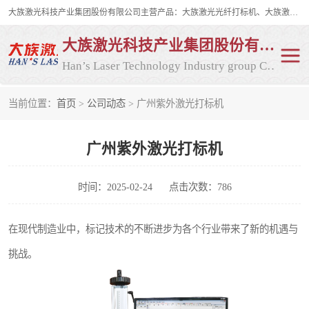
大族激光科技产业集团股份有限公司主营产品：大族激光光纤打标机、大族激光紫外打标机等，大族激光研发实力雄厚，公司拥有数百人的研发队伍，目前具有多项国际发明和国内、计算机软件着作权，多项核心技术处于国际成员之一水平，是世界上仅有的几家拥有"紫外激光"的公司之一。
大族激光科技产业集团股份有限公司
Han’s Laser Technology Industry group Co., Ltd
当前位置：
首页
>
公司动态
> 广州紫外激光打标机
激光打标机
紫外激光打标机
广州紫外激光打标机
光纤激光打标机
CO2打标机
CO2激光打标机
大族激光光纤打标机
时间：2025-02-24
点击次数：786
大族激光紫外打标机
二氧化碳激光打标机
在现代制造业中，标记技术的不断进步为各个行业带来了新的机遇与
挑战。
二氧化碳打标机