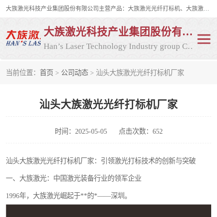
大族激光科技产业集团股份有限公司主营产品：大族激光光纤打标机、大族激光紫外打标机等，大族激光研发实力雄厚，公司拥有数百人的研发队伍，目前具有多项国际发明和国内、计算机软件着作权，多项核心技术处于国际成员之一水平，是世界上仅有的几家拥有"紫外激光"的公司之一。
大族激光科技产业集团股份有限公司
Han’s Laser Technology Industry group Co., Ltd
当前位置：
首页
>
公司动态
> 汕头大族激光光纤打标机厂家
激光打标机
紫外激光打标机
汕头大族激光光纤打标机厂家
光纤激光打标机
CO2打标机
CO2激光打标机
大族激光光纤打标机
时间：2025-05-05
点击次数：652
大族激光紫外打标机
二氧化碳激光打标机
汕头大族激光光纤打标机厂家：引领激光打标技术的创新与突破
一、大族激光：中国激光装备行业的领军企业
二氧化碳打标机
1996年，大族激光崛起于**的*——深圳。