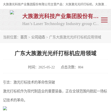
大族激光科技产业集团股份有限公司主营产品：大族激光光纤打标机、大族激光紫外打标机等，大族激光研发实力雄厚，公司拥有数百人的研发队伍，目前具有多项国际发明和国内、计算机软件着作权，多项核心技术处于国际成员之一水平，是世界上仅有的几家拥有"紫外激光"的公司之一。
大族激光科技产业集团股份有限公司
Han’s Laser Technology Industry group Co., Ltd
当前位置：
首页
>
公司动态
> 广东大族激光光纤打标机应用领域
激光打标机
紫外激光打标机
广东大族激光光纤打标机应用领域
光纤激光打标机
CO2打标机
CO2激光打标机
大族激光光纤打标机
时间：2025-05-22
点击次数：804
大族激光紫外打标机
二氧化碳激光打标机
引言：激光打标技术的革命性突破
激光打标机作为现代制造业的重要装备，正在全球范围内掀起一场标
二氧化碳打标机
记技术的革命。