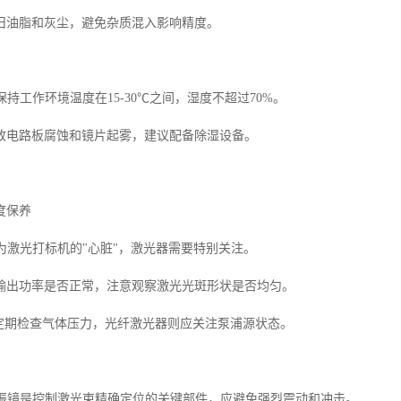
旧油脂和灰尘，避免杂质混入影响精度。
制保持工作环境温度在15-30℃之间，湿度不超过70%。
致电路板腐蚀和镜片起雾，建议配备除湿设备。
度保养
作为激光打标机的"心脏"，激光器需要特别关注。
输出功率是否正常，注意观察激光光斑形状是否均匀。
要定期检查气体压力，光纤激光器则应关注泵浦源状态。
维护振镜是控制激光束精确定位的关键部件，应避免强烈震动和冲击。