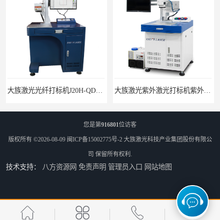
大族激光光纤打标机J20H-QD光纤激光打标机
大族激光紫外激光打标机紫外打标机3W紫外机
您是第
916801
位访客
版权所有 ©2026-08-09
闽ICP备15002775号-2
大族激光科技产业集团股份有限公
司
保留所有权利.
技术支持：
八方资源网
免责声明
管理员入口
网站地图
全新大族激光MOPA系列光纤打标机CN-20W
供应大族激光太阳能行业构件激光切割机S035-5