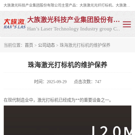
大族激光科技产业集团股份有限公司主营产品：大族激光光纤打标机、大族激光紫外打标机等，大族激光研发实力雄厚，公司拥有数百人的研发队伍，目前具有多项国际发明和国内、计算机软件着作权，多项核心技术处于国际成员之一水平，是世界上仅有的几家拥有"紫外激光"的公司之一。
大族激光科技产业集团股份有限公司
Han’s Laser Technology Industry group Co., Ltd
当前位置：
首页
>
公司动态
> 珠海激光打标机的维护保养
激光打标机
紫外激光打标机
珠海激光打标机的维护保养
光纤激光打标机
CO2打标机
CO2激光打标机
大族激光光纤打标机
时间：2025-09-29
点击次数：747
大族激光紫外打标机
二氧化碳激光打标机
在现代制造业中，激光打标机已经成为**的重要设备之一。
二氧化碳打标机