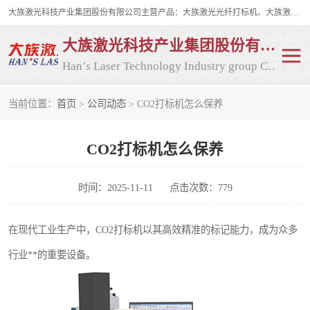
大族激光科技产业集团股份有限公司主营产品：大族激光光纤打标机、大族激光紫外打标机等，大族激光研发实力雄厚，公司拥有数百人的研发队伍，目前具有多项国际发明和国内、计算机软件着作权，多项核心技术处于国际成员之一水平，是世界上仅有的几家拥有"紫外激光"的公司之一。
大族激光科技产业集团股份有限公司
Han’s Laser Technology Industry group Co., Ltd
当前位置：
首页
>
公司动态
> CO2打标机怎么保养
激光打标机
紫外激光打标机
CO2打标机怎么保养
光纤激光打标机
CO2打标机
CO2激光打标机
大族激光光纤打标机
时间：2025-11-11
点击次数：779
大族激光紫外打标机
二氧化碳激光打标机
在现代工业生产中，CO2打标机以其高效精准的标记能力，成为众多
行业**的重要设备。
二氧化碳打标机