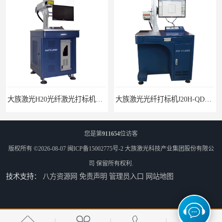
大族激光H20光纤激光打标机价格
大族激光光纤打标机J20H-QD光纤激光打标机
您是第
911654
位访客
版权所有 ©2026-08-07
闽ICP备15002775号-2
大族激光科技产业集团股份有限公
司
保留所有权利.
技术支持：
八方资源网
免责声明
管理员入口
网站地图