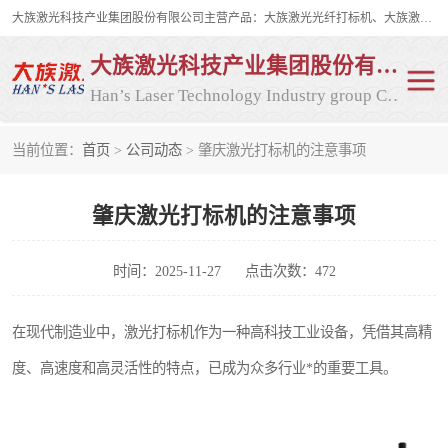
大族激光科技产业集团股份有限公司主营产品：大族激光光纤打标机、大族激光紫外打标机等，大族激光研发实力雄厚，公司拥有数百人的研发队伍，目前具有多项国际发明和国内、计算机软件着作权，多项核心技术处于国际成员之一水平，是世界上仅有的几家拥有"紫外激光"的公司之一。
大族激光科技产业集团股份有限公司
Han’s Laser Technology Industry group Co., Ltd
当前位置：
首页
>
公司动态
> 肇庆激光打标机的注意事项
激光打标机
紫外激光打标机
肇庆激光打标机的注意事项
光纤激光打标机
CO2打标机
CO2激光打标机
大族激光光纤打标机
时间：2025-11-27
点击次数：472
大族激光紫外打标机
二氧化碳激光打标机
在现代制造业中，激光打标机作为一种高科技工业设备，凭借其高精
度、高速度和高灵活性的特点，已成为众多行业*的重要工具。
二氧化碳打标机