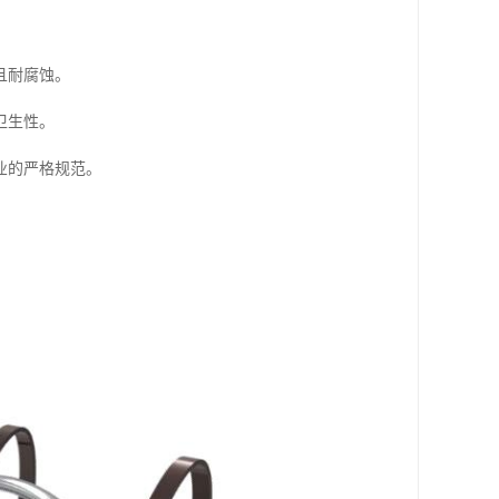
且耐腐蚀。
卫生性。
业的严格规范。