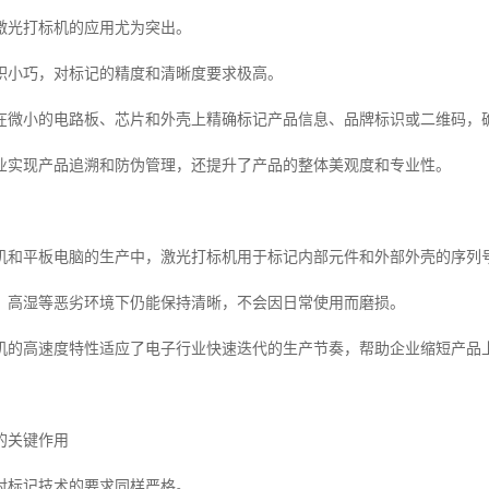
激光打标机的应用尤为突出。
积小巧，对标记的精度和清晰度要求极高。
在微小的电路板、芯片和外壳上精确标记产品信息、品牌标识或二维码，
业实现产品追溯和防伪管理，还提升了产品的整体美观度和专业性。
机和平板电脑的生产中，激光打标机用于标记内部元件和外部外壳的序列
、高湿等恶劣环境下仍能保持清晰，不会因日常使用而磨损。
机的高速度特性适应了电子行业快速迭代的生产节奏，帮助企业缩短产品
的关键作用
对标记技术的要求同样严格。