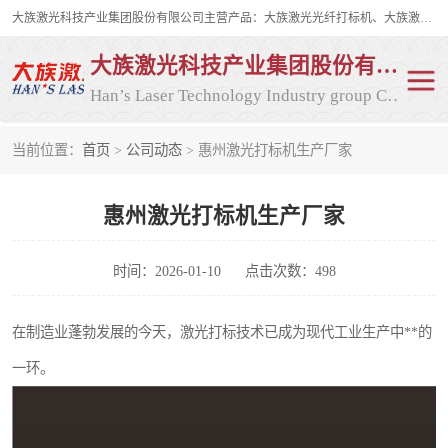
大族激光科技产业集团股份有限公司主营产品：大族激光光纤打标机、大族激光紫外打标机等，大族激光研发实力雄厚，公司拥有数百人的研发队伍，目前具有多项国际发明和国内、计算机软件着作权，多项核心技术处于国际成员之一水平，是世界上仅有的几家拥有"紫外激光"的公司之一。
大族激光科技产业集团股份有限公司
Han’s Laser Technology Industry group Co., Ltd
当前位置：
首页
>
公司动态
> 惠州激光打标机生产厂家
激光打标机
紫外激光打标机
惠州激光打标机生产厂家
光纤激光打标机
CO2打标机
CO2激光打标机
大族激光光纤打标机
时间：2026-01-10
点击次数：498
大族激光紫外打标机
二氧化碳激光打标机
在制造业蓬勃发展的今天，激光打标技术已成为现代工业生产中**的
一环。
二氧化碳打标机