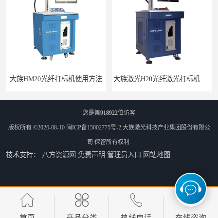
标机使用方法
大族激光H20光纤激光打标机价格
您是第
918922
位访客
版权所有 ©2026-08-10
闽ICP备15002775号-2
大族激光科技产业集团股份有限公
司
保留所有权利.
技术支持：
八方资源网
免责声明
管理员入口
网站地图
大族激光光纤打标机J20H-QD光纤激光打标机
大族激光紫外激光打标机紫外打标机3W紫外机
首页
产品分类
热线电话
在线咨询