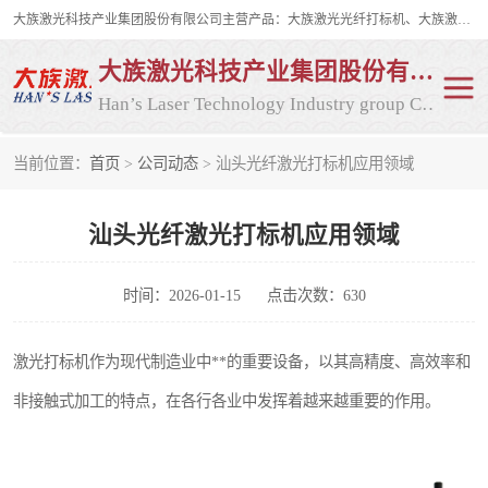
大族激光科技产业集团股份有限公司主营产品：大族激光光纤打标机、大族激光紫外打标机等，大族激光研发实力雄厚，公司拥有数百人的研发队伍，目前具有多项国际发明和国内、计算机软件着作权，多项核心技术处于国际成员之一水平，是世界上仅有的几家拥有"紫外激光"的公司之一。
大族激光科技产业集团股份有限公司
Han’s Laser Technology Industry group Co., Ltd
当前位置：
首页
>
公司动态
> 汕头光纤激光打标机应用领域
激光打标机
紫外激光打标机
汕头光纤激光打标机应用领域
光纤激光打标机
CO2打标机
CO2激光打标机
大族激光光纤打标机
时间：2026-01-15
点击次数：630
大族激光紫外打标机
二氧化碳激光打标机
激光打标机作为现代制造业中**的重要设备，以其高精度、高效率和
非接触式加工的特点，在各行各业中发挥着越来越重要的作用。
二氧化碳打标机