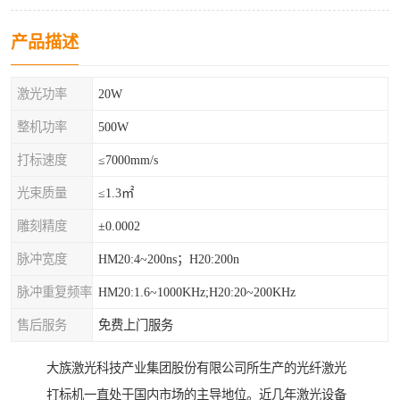
产品描述
激光功率
20W
整机功率
500W
打标速度
≤7000mm/s
光束质量
≤1.3㎡
雕刻精度
±0.0002
脉冲宽度
HM20:4~200ns；H20:200n
脉冲重复频率
HM20:1.6~1000KHz;H20:20~200KHz
售后服务
免费上门服务
大族激光科技产业集团股份有限公司所生产的光纤激光
打标机一直处于国内市场的主导地位。近几年激光设备