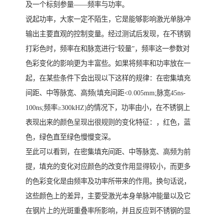
及一个标刻参量——频率与功率。
说起功率，大家一定不陌生，它是能够影响激光单脉冲
输出主要直观的控制变量。经过测试后发现，在不锈钢
打彩色时，频率在和脉宽进行“较量”，频率这一参数对
色彩变化的影响更为丰富些。如果将频率和功率放在一
起，在某些条件下会出现以下这样的规律：在密集填充
间距、中等脉宽、高频(填充间距<0.005mm;脉宽45ns-
100ns;频率≥300kHZ)的情况下，功率由小，在不锈钢上
表现出来的颜色呈现出很规则的变化特征：，红色，蓝
色，绿色直至绿色慢慢变深。
至此可以看到，在密集填充间距、中等脉宽、高频为前
提，填充的变化对应颜色的改变作用显得较小，而更多
的色彩变化是由频率及功率所带来的作用。换句话说，
这些颜色上的差异，主要受激光本身单脉冲能量以及它
在钢片上的光斑重叠率所影响，并且反应到不锈钢的显