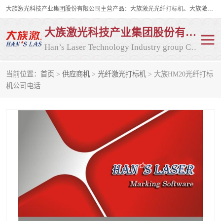
大族激光科技产业集团股份有限公司主营产品：大族激光光纤打标机、大族激光紫外打标机等，大族激光研发实力雄厚，公司拥有数百人的研发队伍，目前具有多项国际发明和国内、计算机软件着作权，多项核心技术处于国际成员之一水平，是世界上仅有的几家拥有"紫外激光"的公司之一。
大族激光科技产业集团股份有限公司
Han’s Laser Technology Industry group Co., Ltd
当前位置：
首页
>
供应商机
>
光纤激光打标机
> 大族HM20光纤打标
激光打标机
紫外激光打标机
机公司电话
光纤激光打标机
CO2打标机
CO2激光打标机
大族激光光纤打标机
大族激光紫外打标机
二氧化碳激光打标机
二氧化碳打标机