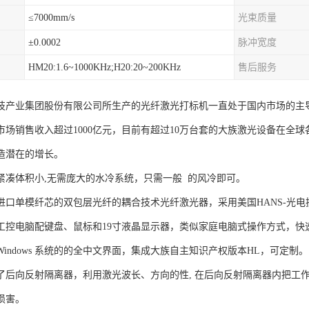
≤7000mm/s
光束质量
±0.0002
脉冲宽度
HM20:1.6~1000KHz;H20:20~200KHz
售后服务
技产业集团股份有限公司所生产的光纤激光打标机一直处于国内市场的主
市场销售收入超过1000亿元，目前有超过10万台套的大族激光设备在全
造潜在的增长。
紧凑体积小,无需庞大的水冷系统，只需一般 的风冷即可。
进口单模纤芯的双包层光纤的耦合技术光纤激光器，采用美国HANS-光
工控电脑配键盘、鼠标和19寸液晶显示器，类似家庭电脑式操作方式，快
indows 系统的的全中文界面，集成大族自主知识产权版本HL，可定制。
了后向反射隔离器，利用激光波长、方向的性, 在后向反射隔离器内把工
损害。