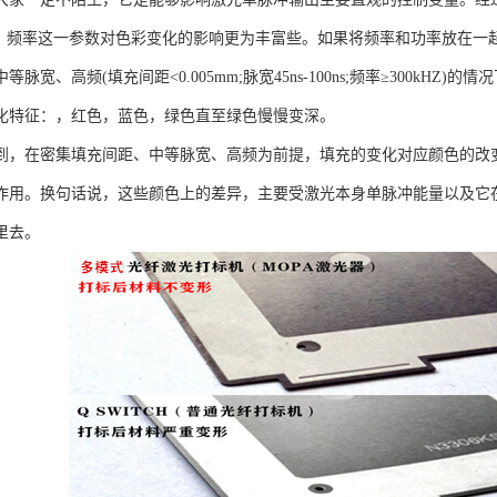
”，频率这一参数对色彩变化的影响更为丰富些。如果将频率和功率放在一
等脉宽、高频(填充间距<0.005mm;脉宽45ns-100ns;频率≥300k
化特征：，红色，蓝色，绿色直至绿色慢慢变深。
到，在密集填充间距、中等脉宽、高频为前提，填充的变化对应颜色的改
作用。换句话说，这些颜色上的差异，主要受激光本身单脉冲能量以及它
里去。