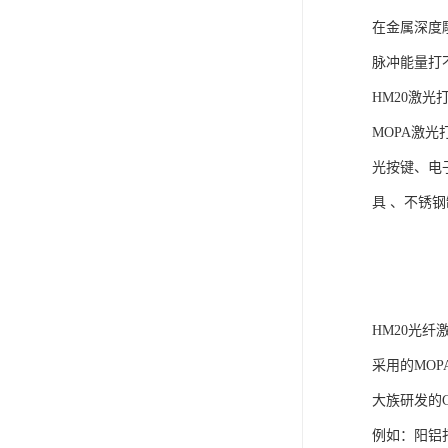
在金属深度
脉冲能量打
HM20激
MOPA激
光按键、电
具 、不锈
HM20光纤
采用的MOP
大族研发的
例如：阳铝