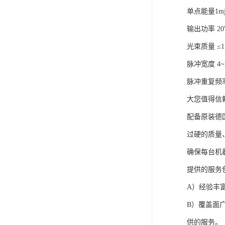
单点能量1
输出功率 2
光束质量 ≤1
脉冲宽度 4~2
脉冲重复频率 1
大您值得信
配备原装德国
过硬的质量
确保每台机
提供的服务
A）经验丰
B）覆盖面
供的服务。