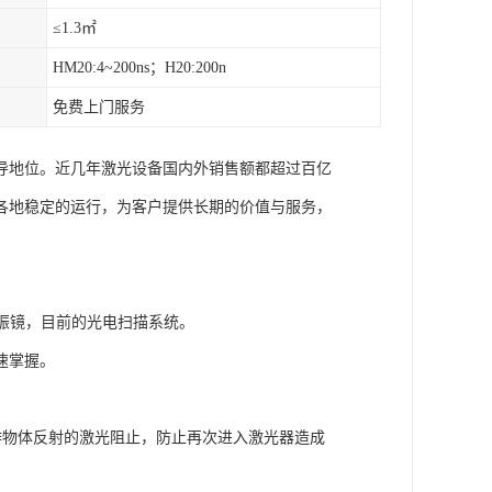
≤1.3㎡
HM20:4~200ns；H20:200n
免费上门服务
导地位。近几年激光设备国内外销售额都超过百亿
球各地稳定的运行，为客户提供长期的价值与服务，
电振镜，目前的光电扫描系统。
速掌握。
作物体反射的激光阻止，防止再次进入激光器造成