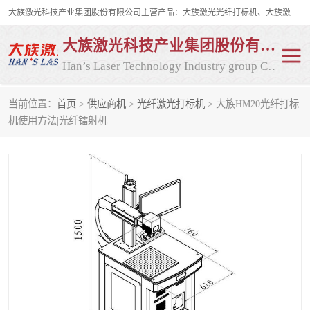
大族激光科技产业集团股份有限公司主营产品：大族激光光纤打标机、大族激光紫外打标机等，大族激光研发实力雄厚，公司拥有数百人的研发队伍，目前具有多项国际发明和国内、计算机软件着作权，多项核心技术处于国际成员之一水平，是世界上仅有的几家拥有"紫外激光"的公司之一。
大族激光科技产业集团股份有限公司
Han’s Laser Technology Industry group Co., Ltd
当前位置：
首页
>
供应商机
>
光纤激光打标机
> 大族HM20光纤打标
激光打标机
紫外激光打标机
机使用方法|光纤镭射机
光纤激光打标机
CO2打标机
CO2激光打标机
大族激光光纤打标机
大族激光紫外打标机
二氧化碳激光打标机
二氧化碳打标机