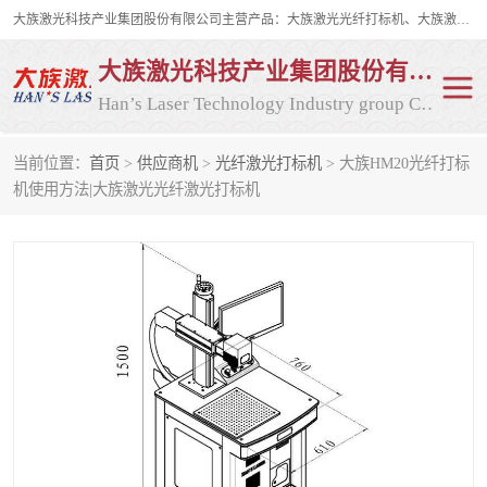
大族激光科技产业集团股份有限公司主营产品：大族激光光纤打标机、大族激光紫外打标机等，大族激光研发实力雄厚，公司拥有数百人的研发队伍，目前具有多项国际发明和国内、计算机软件着作权，多项核心技术处于国际成员之一水平，是世界上仅有的几家拥有"紫外激光"的公司之一。
大族激光科技产业集团股份有限公司
Han’s Laser Technology Industry group Co., Ltd
当前位置：
首页
>
供应商机
>
光纤激光打标机
> 大族HM20光纤打标
激光打标机
紫外激光打标机
机使用方法|大族激光光纤激光打标机
光纤激光打标机
CO2打标机
CO2激光打标机
大族激光光纤打标机
大族激光紫外打标机
二氧化碳激光打标机
二氧化碳打标机