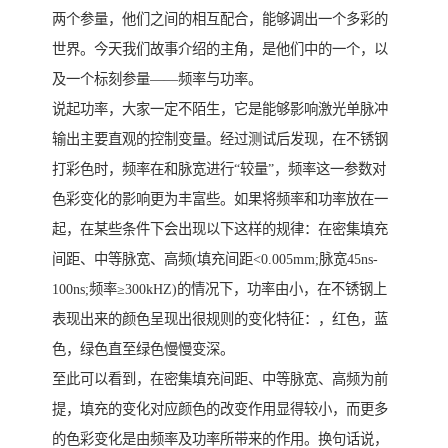
两个参量，他们之间的相互配合，能够调出一个多彩的
世界。今天我们故事介绍的主角，是他们中的一个，以
及一个标刻参量——频率与功率。
说起功率，大家一定不陌生，它是能够影响激光单脉冲
输出主要直观的控制变量。经过测试后发现，在不锈钢
打彩色时，频率在和脉宽进行“较量”，频率这一参数对
色彩变化的影响更为丰富些。如果将频率和功率放在一
起，在某些条件下会出现以下这样的规律：在密集填充
间距、中等脉宽、高频(填充间距<0.005mm;脉宽45ns-
100ns;频率≥300kHZ)的情况下，功率由小，在不锈钢上
表现出来的颜色呈现出很规则的变化特征：，红色，蓝
色，绿色直至绿色慢慢变深。
至此可以看到，在密集填充间距、中等脉宽、高频为前
提，填充的变化对应颜色的改变作用显得较小，而更多
的色彩变化是由频率及功率所带来的作用。换句话说，