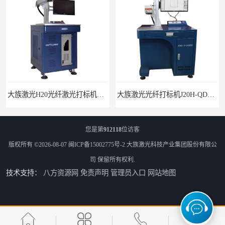
大族激光H20光纤激光打标机价格
大族激光光纤打标机J20H-QD光纤激光打标机
您是第
912118
位访客
版权所有 ©2026-08-07
闽ICP备15002775号-2
大族激光科技产业集团股份有限公
司
保留所有权利.
技术支持：
八方资源网
免责声明
管理员入口
网站地图
大族激光紫外激光打标机紫外打标机3W紫外机
全新大族激光MOPA系列光纤打标机CN-20W