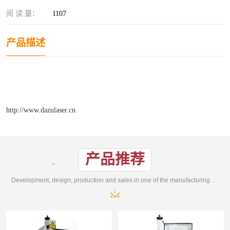
阅 读 量：
1107
产品描述
http://www.dazulaser.cn
产品推荐
Development, design, production and sales in one of the manufacturing enterprises