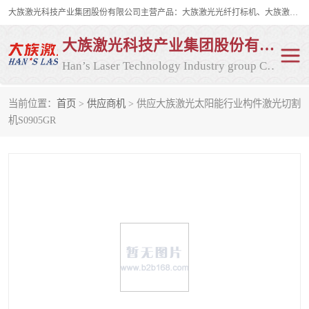
大族激光科技产业集团股份有限公司主营产品：大族激光光纤打标机、大族激光紫外打标机等，大族激光研发实力雄厚，公司拥有数百人的研发队伍，目前具有多项国际发明和国内、计算机软件着作权，多项核心技术处于国际成员之一水平，是世界上仅有的几家拥有"紫外激光"的公司之一。
大族激光科技产业集团股份有限公司
Han’s Laser Technology Industry group Co., Ltd
当前位置：
首页
>
供应商机
> 供应大族激光太阳能行业构件激光切割
激光打标机
紫外激光打标机
机S0905GR
光纤激光打标机
CO2打标机
CO2激光打标机
大族激光光纤打标机
大族激光紫外打标机
二氧化碳激光打标机
二氧化碳打标机