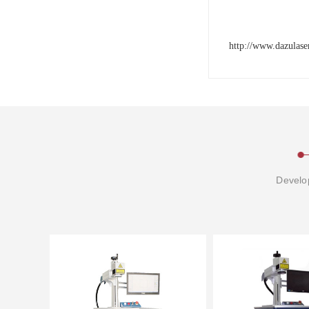
http://www.dazulase
Develop