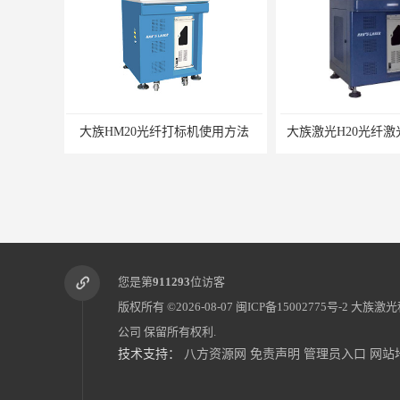
使用方法
大族激光H20光纤激光打标机价格
您是第
911293
位访客
版权所有 ©2026-08-07
闽ICP备15002775号-2
大族激光
公司
保留所有权利.
技术支持：
八方资源网
免责声明
管理员入口
网站
供应大族激光太阳能行业构件激光切割机S035-5
供应大族玻璃管激