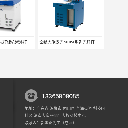
全新大族激光MOPA系列光纤打标机CN-20W
13365909085
地址：广东省 深圳市 南山区 粤海街道 科技园
社区 深南大道9988号大族科技中心
20光纤打标机
大族H20光纤打标机使用方法
联系人：郭国锦
先生
（总监）