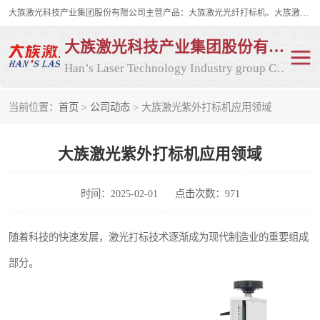
大族激光科技产业集团股份有限公司主营产品：大族激光光纤打标机、大族激光紫外打标机等，大族激光研发实力雄厚，公司拥有数百人的研发队伍，目前具有多项国际发明和国内、计算机软件着作权，多项核心技术处于国际成员之一水平，是世界上仅有的几家拥有"紫外激光"的公司之一。
大族激光科技产业集团股份有限公司
Han’s Laser Technology Industry group Co., Ltd
当前位置：
首页
>
公司动态
> 大族激光紫外打标机应用领域
激光打标机
紫外激光打标机
大族激光紫外打标机应用领域
光纤激光打标机
CO2打标机
CO2激光打标机
大族激光光纤打标机
时间：2025-02-01
点击次数：971
大族激光紫外打标机
二氧化碳激光打标机
随着科技的快速发展，激光打标技术逐渐成为现代制造业的重要组成
部分。
二氧化碳打标机